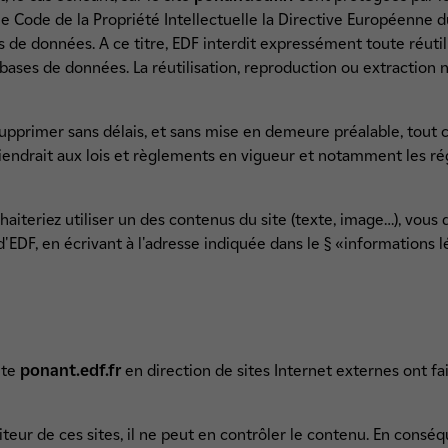
le Code de la Propriété Intellectuelle la Directive Européenne du
s de données. A ce titre, EDF interdit expressément toute réutil
bases de données. La réutilisation, reproduction ou extraction 
supprimer sans délais, et sans mise en demeure préalable, tout 
iendrait aux lois et règlements en vigueur et notamment les ré
iteriez utiliser un des contenus du site (texte, image…), vous d
 d'EDF, en écrivant à l'adresse indiquée dans le § «informations
ite
ponant.edf.fr
en direction de sites Internet externes ont fai
diteur de ces sites, il ne peut en contrôler le contenu. En cons