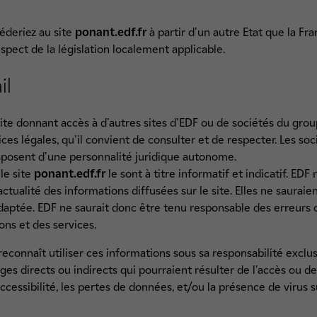
éderiez au site
ponant.edf.fr
à partir d'un autre Etat que la Fr
pect de la législation localement applicable.
il
ite donnant accès à d'autres sites d'EDF ou de sociétés du grou
ces légales, qu'il convient de consulter et de respecter. Les so
isposent d'une personnalité juridique autonome.
le site
ponant.edf.fr
le sont à titre informatif et indicatif. EDF 
actualité des informations diffusées sur le site. Elles ne sauraie
aptée. EDF ne saurait donc être tenu responsable des erreurs 
ons et des services.
reconnaît utiliser ces informations sous sa responsabilité exclus
 directs ou indirects qui pourraient résulter de l'accès ou de l
accessibilité, les pertes de données, et/ou la présence de virus su