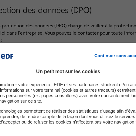
tection des données (DPO)
protection des données (DPO) chargé de veiller à la protectio
 loi dans l'entreprise. Vous pouvez le contacter pour toute info
 :
Continuer sans acc
ion des données
e la Défense
Un petit mot sur les cookies
nse Cedex
améliorer votre expérience, EDF et ses partenaires stockent et/ou ac
-et-libertes@edf.fr
informations sur votre terminal (cookies et autres traceurs) et traiten
es personnelles (ex: pages consultées) avec votre consentement lor
ommission Nationale Informatique et Libertés (CNIL).
navigation sur ce site.
chnologies permettent de réaliser des statistiques d’usage afin d’éval
ions (cookies)
prendre, de rendre compte de la façon dont vous utilisez le service.
d’accepter ou de refuser les cookies n’affectera pas votre navigation 
s informé qu'un témoin de connexion peut s'installer automatiqu