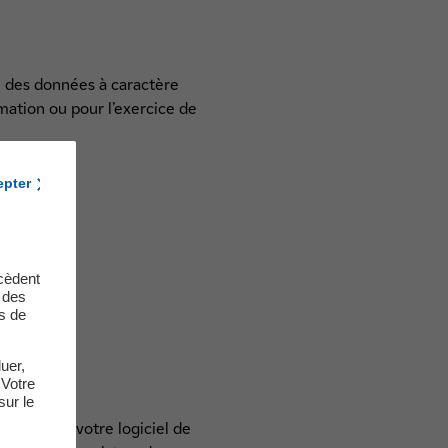
n des données à caractère
rmation ou pour l’exercice de
epter
cèdent
t des
s de
uer,
 Votre
sur le
ement sur votre logiciel de