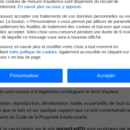
 de données qui n'est pas utilisé à des fins d'identification mais 
ins cookies de mesure d'audience sont dispensés du recueil de
ntement.
En savoir plus ou vous y opposer
.
 navigation sur le site. Il permet des analyses de fréquentation,
pouvez accepter ces traitements de vos données personnelles ou vo
er. Le bouton « Personnaliser » vous permet par ailleurs de paramét
duellement les finalités de traitement des cookies et traceurs que vou
nnexion » ou «
Cookies
».
itez accepter. Votre choix sera conservé pendant une durée de 6 moi
e de laquelle ce message vous sera à nouveau affiché.
uelle
ouvez en savoir plus et modifier votre choix à tout moment en
ltant
notre politique de cookies
, également accessible en cliquant sur 
ques semi-figuratives) d’EDF et des sociétés du groupe EDF figur
kies » en bas de page.
duction ou représentation totale ou partielle, seules ou intég
se et préalable d’EDF ou des sociétés du groupe EDF concernées, 
Personnaliser
Accepter
iciels, textes, images, vidéos, sons, savoir-faire, animations, et
rant dans le site
ponant.edf.fr
, sont la propriété d'EDF ou font 
s sont soumis à la législation protégeant le droit d'auteur.
tion, reproduction, dénaturation, totale ou partielle, de tout ou
 que ce soit, et sur quelque support que ce soit constituerait
vants du Code de la Propriété Intellectuelle.
 le cas échéant, sur le site
ponant.edf.fr
sont protégées par les